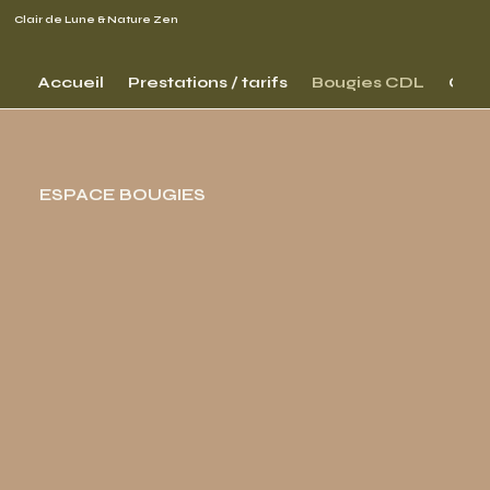
Clair de Lune
& Nature Zen
Accueil
Prestations / tarifs
Bougies CDL
Qui 
ESPACE BOUGIES