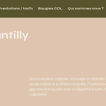
Prestations / tarifs
Bougies CDL
Qui sommes nous ?
tilly
Gourmande et originale, la bougie en chantilly 
visuel réaliste et sa finition soignée. Fabriquée e
apporte une touche cosy et élégante à votre in
culpabilité.