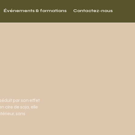
Événements & formations
Contactez-nous
séduit par son effet
n cire de soja, elle
térieur, sans