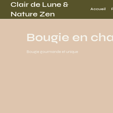
Clair de Lune
&
Accueil
Nature Zen
Bougie en chan
Bougie gourmande et unique